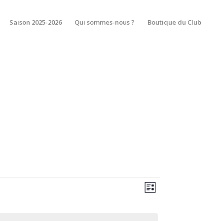
Saison 2025-2026
Qui sommes-nous ?
Boutique du Club
Navigation
Navigation
Liste
de
par
vues
consultatio
Évènement