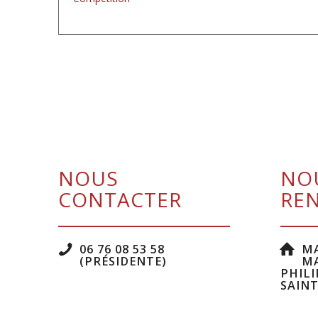
NOUS
NO
CONTACTER
RE
06 76 08 53 58
MA
(PRÉSIDENTE)
MA
PHILI
SAINT